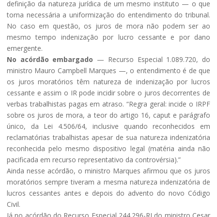
definição da natureza jurídica de um mesmo instituto — o que
torna necessária a uniformização do entendimento do tribunal.
No caso em questão, os juros de mora não podem ser ao
mesmo tempo indenização por lucro cessante e por dano
emergente.
No acórdão embargado
— Recurso Especial 1.089.720, do
ministro Mauro Campbell Marques —, o entendimento é de que
os juros moratórios têm natureza de indenização por lucros
cessante e assim o IR pode incidir sobre o juros decorrentes de
verbas trabalhistas pagas em atraso. “Regra geral: incide o IRPF
sobre os juros de mora, a teor do artigo 16, caput e parágrafo
único, da Lei 4.506/64, inclusive quando reconhecidos em
reclamatórias trabalhistas apesar de sua natureza indenizatória
reconhecida pelo mesmo dispositivo legal (matéria ainda não
pacificada em recurso representativo da controvérsia).”
Ainda nesse acórdão, o ministro Marques afirmou que os juros
moratórios sempre tiveram a mesma natureza indenizatória de
lucros cessantes antes e depois do advento do novo Código
Civil.
Já no acórdão do Recurso Especial 244.296-RJ do ministro Cesar