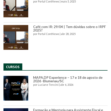
por
Portal ContNews
|
maio 5, 2025
Café com IR: 29/04 | Tem dúvidas sobre o IRPF
2025?
por
Portal ContNews
|
abr 28, 2025
CURSOS
MAPA.DP Experience – 17 e 18 de agosto de
2026 -Blumenau/SC
por
Luciane Tencini
|
abr 6, 2026
Formação e Mentoria para Assistente Fiscal e