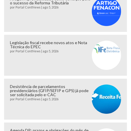
o sucesso da Reforma Tributária
por
Portal ContNews
|
ago 5, 2026
Legislação fiscal recebe novos atos e Nota
Técnica do EPEC
por
Portal ContNews
|
ago 5, 2026
Desistência de parcelamentos
previdenciários (GFIP/SEFIP e GPS) já pode
ser solicitada pelo e-CAC
por
Portal ContNews
|
ago 5, 2026
Agenda DP: prazos e obrigações do mês de