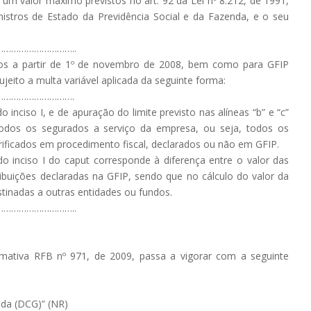
um valor máximo previstos no art. 92 da Lei nº 8.212, de 1991,
inistros de Estado da Previdência Social e da Fazenda, e o seu
………………………..
idos a partir de 1º de novembro de 2008, bem como para GFIP
jeito a multa variável aplicada da seguinte forma:
……………………….
o inciso I, e de apuração do limite previsto nas alíneas “b” e “c”
todos os segurados a serviço da empresa, ou seja, todos os
erificados em procedimento fiscal, declarados ou não em GFIP.
do inciso I do caput corresponde à diferença entre o valor das
tribuições declaradas na GFIP, sendo que no cálculo do valor da
stinadas a outras entidades ou fundos.
………………………..
ormativa RFB nº 971, de 2009, passa a vigorar com a seguinte
ida (DCG)” (NR)