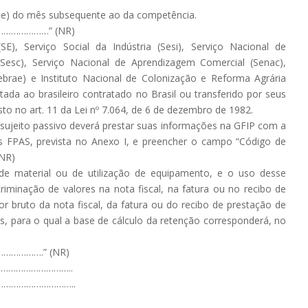
inte) do mês subsequente ao da competência.
……………” (NR)
SE), Serviço Social da Indústria (Sesi), Serviço Nacional de
(Sesc), Serviço Nacional de Aprendizagem Comercial (Senac),
brae) e Instituto Nacional de Colonização e Reforma Agrária
ada ao brasileiro contratado no Brasil ou transferido por seus
to no art. 11 da Lei nº 7.064, de 6 de dezembro de 1982.
o sujeito passivo deverá prestar suas informações na GFIP com a
s FPAS, prevista no Anexo I, e preencher o campo “Código de
(NR)
 de material ou de utilização de equipamento, e o uso desse
minação de valores na nota fiscal, na fatura ou no recibo de
or bruto da nota fiscal, da fatura ou do recibo de prestação de
s, para o qual a base de cálculo da retenção corresponderá, no
……….” (NR)
………………………..
………………………..