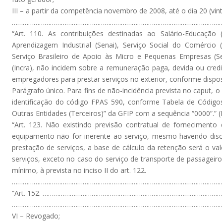
III – a partir da competência novembro de 2008, até o dia 20 (v
…………………………………………………………………………………………………………
“Art. 110. As contribuições destinadas ao Salário-Educação (
Aprendizagem Industrial (Senai), Serviço Social do Comércio 
Serviço Brasileiro de Apoio às Micro e Pequenas Empresas (Se
(Incra), não incidem sobre a remuneração paga, devida ou credit
empregadores para prestar serviços no exterior, conforme dispos
Parágrafo único. Para fins de não-incidência prevista no caput, 
identificação do código FPAS 590, conforme Tabela de Código
Outras Entidades (Terceiros)” da GFIP com a sequência “0000”.” 
“Art. 123. Não existindo previsão contratual de fornecimento
equipamento não for inerente ao serviço, mesmo havendo discri
prestação de serviços, a base de cálculo da retenção será o val
serviços, exceto no caso do serviço de transporte de passageiro
mínimo, à prevista no inciso II do art. 122.
……………………………………………………………………………………………………………
“Art. 152. ………………………………………………………………………………………
………………………………………………………………………………………………………
VI – Revogado;