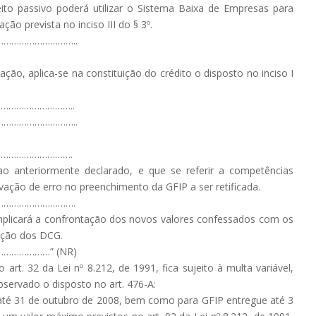
ito passivo poderá utilizar o Sistema Baixa de Empresas para
ção prevista no inciso III do § 3º.
………………………..
ção, aplica-se na constituição do crédito o disposto no inciso I
………………………..
………………………..
………………………….
 ao anteriormente declarado, e que se referir a competências
ção de erro no preenchimento da GFIP a ser retificada.
……………………….
implicará a confrontação dos novos valores confessados com os
cação dos DCG.
……………” (NR)
 art. 32 da Lei nº 8.212, de 1991, fica sujeito à multa variável,
bservado o disposto no art. 476-A:
s até 31 de outubro de 2008, bem como para GFIP entregue até 3