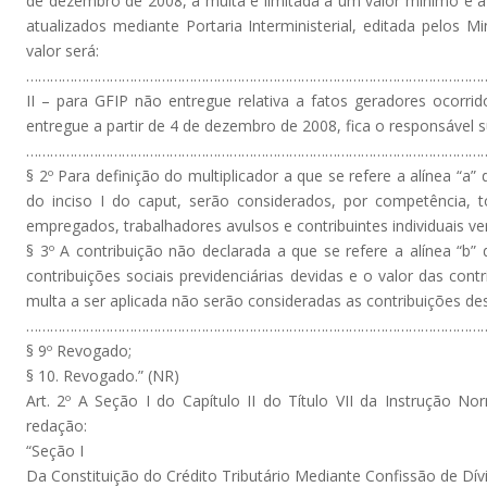
de dezembro de 2008, a multa é limitada a um valor mínimo e a 
atualizados mediante Portaria Interministerial, editada pelos M
valor será:
………………………………………………………………………………………………………
II – para GFIP não entregue relativa a fatos geradores ocorr
entregue a partir de 4 de dezembro de 2008, fica o responsável su
………………………………………………………………………………………………………
§ 2º Para definição do multiplicador a que se refere a alínea “a” d
do inciso I do caput, serão considerados, por competência, 
empregados, trabalhadores avulsos e contribuintes individuais v
§ 3º A contribuição não declarada a que se refere a alínea “b” 
contribuições sociais previdenciárias devidas e o valor das con
multa a ser aplicada não serão consideradas as contribuições de
………………………………………………………………………………………………………
§ 9º Revogado;
§ 10. Revogado.” (NR)
Art. 2º A Seção I do Capítulo II do Título VII da Instrução N
redação:
“Seção I
Da Constituição do Crédito Tributário Mediante Confissão de Dív