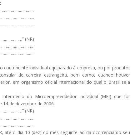
:
……………………………
………………………..
………………………..
……………” (NR)
………………………….
………………………..
ro contribuinte individual equiparado à empresa, ou por produtor
 consular de carreira estrangeira, bem como, quando houver
erior, em organismo oficial internacional do qual o Brasil seja
 intermédio do Microempreendedor Individual (MEI) que for
de 14 de dezembro de 2006.
……………” (NR)
………………………….
………………………..
8, até o dia 10 (dez) do mês seguinte ao da ocorrência do seu