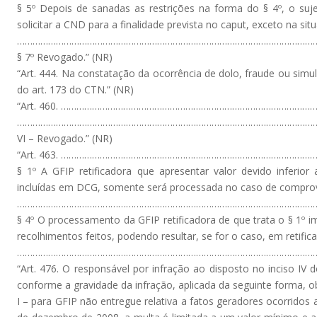
§ 5º Depois de sanadas as restrições na forma do § 4º, o suje
solicitar a CND para a finalidade prevista no caput, exceto na situa
………………………………………………………………………………………………………
§ 7º Revogado.” (NR)
“Art. 444. Na constatação da ocorrência de dolo, fraude ou simula
do art. 173 do CTN.” (NR)
“Art. 460. ………………………………………………………………………………………
………………………………………………………………………………………………………
VI – Revogado.” (NR)
“Art. 463. ……………………………………………………………………………………
§ 1º A GFIP retificadora que apresentar valor devido inferior
incluídas em DCG, somente será processada no caso de comprova
………………………………………………………………………………………………………
§ 4º O processamento da GFIP retificadora de que trata o § 1º 
recolhimentos feitos, podendo resultar, se for o caso, em retifi
…………………………………………………………………………………………………………
“Art. 476. O responsável por infração ao disposto no inciso IV do
conforme a gravidade da infração, aplicada da seguinte forma, o
I – para GFIP não entregue relativa a fatos geradores ocorrido