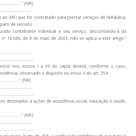
……………” (NR)
………………………..
 ao MEI que for contratado para prestar serviços de hidráulica,
eparo de veículos.
ado contribuinte individual a seu serviço, descontando-a da
 nº 10.666, de 8 de maio de 2003, não se aplica a este artigo.”
………………………..
………………………..
istos nos incisos I a VII do caput deverá, conforme o caso,
idência, observado o disposto no inciso II do art. 354.
……….” (NR)
………………………….
………………………..
sos destinados a ações de assistência social, educação e saúde,
……………” (NR)
………………………..
………………………..
no inciso III do art. 415, a verificação eletrônica de que trata o