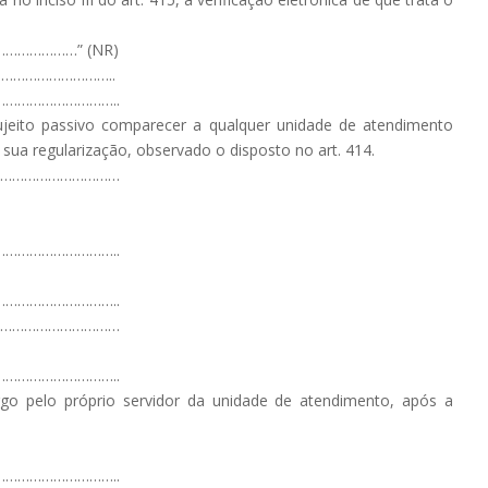
……………” (NR)
………………………..
………………………..
 sujeito passivo comparecer a qualquer unidade de atendimento
 sua regularização, observado o disposto no art. 414.
……………………………
………………………..
………………………..
……………………………
………………………..
go pelo próprio servidor da unidade de atendimento, após a
………………………..