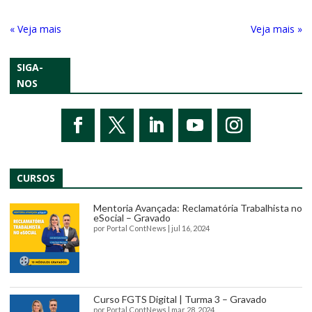
« Entradas Antigas
Próximas Entradas »
SIGA-
NOS
CURSOS
Mentoria Avançada: Reclamatória Trabalhista no
eSocial – Gravado
por
Portal ContNews
|
jul 16, 2024
Curso FGTS Digital | Turma 3 – Gravado
por
Portal ContNews
|
mar 28, 2024