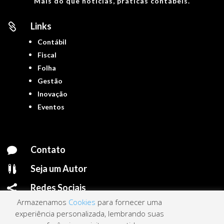
Mais do que notícias, práticas contábeis.
Links

Contábil
Fiscal
Folha
Gestão
Inovação
Eventos
Contato

Seja um Autor

Redes Sociais

Armazenamos
Cookies
para fornecer uma
experiência personalizada, lembrando suas