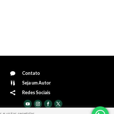
Contato

Seja um Autor

Redes Sociais

e visitas repetidas.