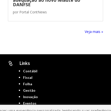
DANFSE
por
Portal ContNews
Próximas Entradas »
Links

Contábil
Fiscal
Folha
Gestão
Inovação
Eventos
cer uma experiência personalizada, lembrando suas preferências 