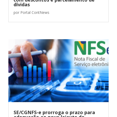
dívidas
por
Portal ContNews
SE/CGNFS-e prorroga o prazo para
adequação ao novo leiaute do