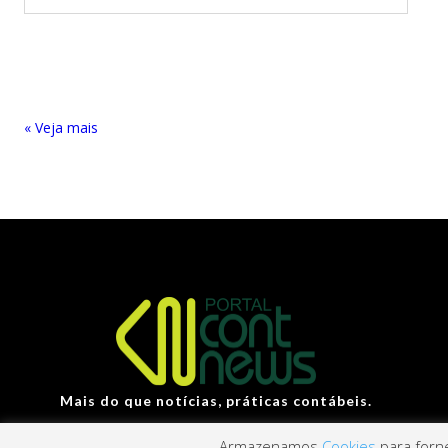
« Entradas Antigas
Mais do que notícias, práticas contábeis.
Armazenamos
Cookies
para forne