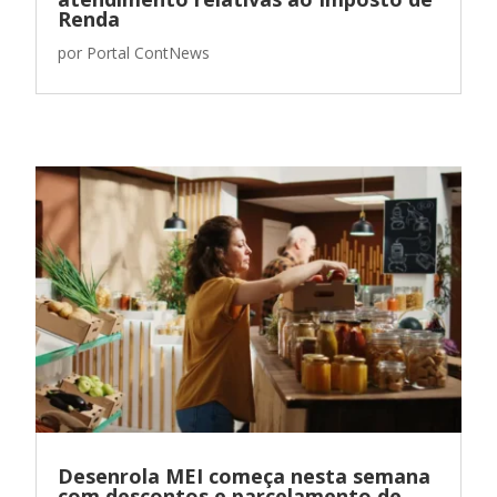
Renda
por
Portal ContNews
Desenrola MEI começa nesta semana
com descontos e parcelamento de