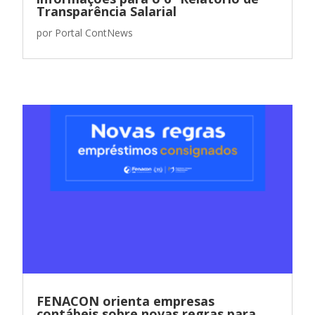
Transparência Salarial
por
Portal ContNews
FENACON orienta empresas
contábeis sobre novas regras para