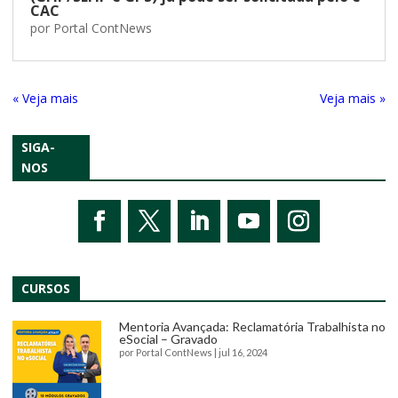
CAC
por
Portal ContNews
« Entradas Antigas
Próximas Entradas »
SIGA-
NOS
CURSOS
Mentoria Avançada: Reclamatória Trabalhista no
eSocial – Gravado
por
Portal ContNews
|
jul 16, 2024