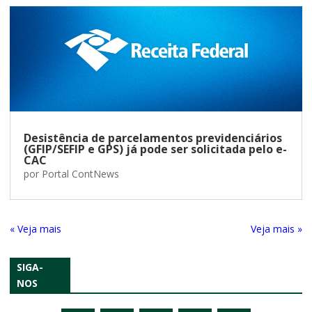
Desistência de parcelamentos previdenciários
(GFIP/SEFIP e GPS) já pode ser solicitada pelo e-
CAC
por
Portal ContNews
« Entradas Antigas
Próximas Entradas »
SIGA-
NOS