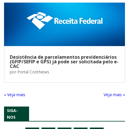
Desistência de parcelamentos previdenciários
(GFIP/SEFIP e GPS) já pode ser solicitada pelo e-
CAC
por
Portal ContNews
« Entradas Antigas
Próximas Entradas »
SIGA-
NOS