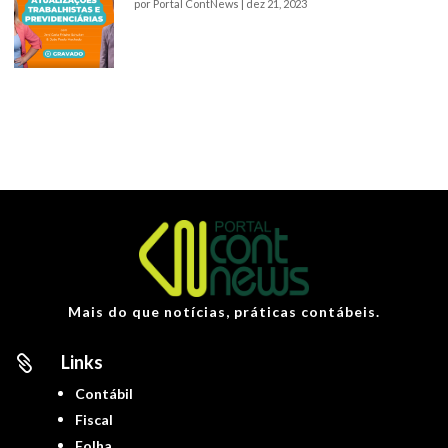
por
Portal ContNews
|
dez 21, 2023
Mais do que notícias, práticas contábeis.
Links

Contábil
Fiscal
Folha