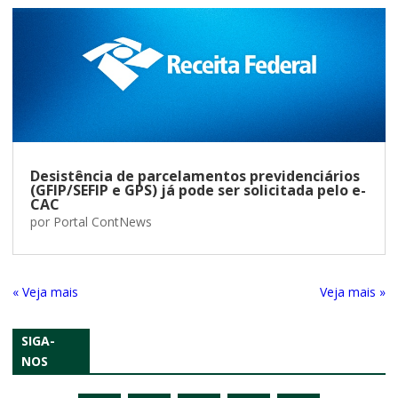
Desistência de parcelamentos previdenciários
(GFIP/SEFIP e GPS) já pode ser solicitada pelo e-
CAC
por
Portal ContNews
« Entradas Antigas
Próximas Entradas »
SIGA-
NOS