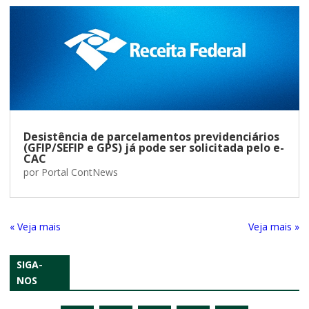
Desistência de parcelamentos previdenciários
(GFIP/SEFIP e GPS) já pode ser solicitada pelo e-
CAC
por
Portal ContNews
« Entradas Antigas
Próximas Entradas »
SIGA-
NOS