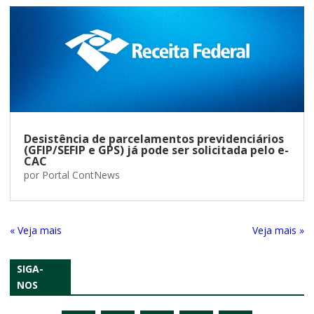
Desistência de parcelamentos previdenciários
(GFIP/SEFIP e GPS) já pode ser solicitada pelo e-
CAC
por
Portal ContNews
« Entradas Antigas
Próximas Entradas »
SIGA-
NOS