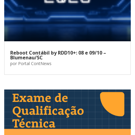
Reboot Contábil by RDD10+: 08 e 09/10 –
Blumenau/SC
por
Portal ContNews