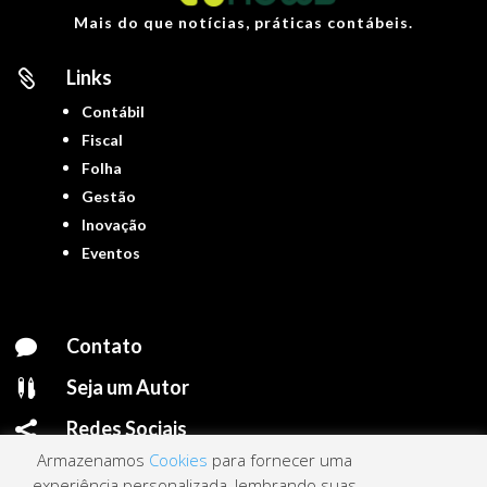
Mais do que notícias, práticas contábeis.
Links

Contábil
Fiscal
Folha
Gestão
Inovação
Eventos
Contato

Seja um Autor

Redes Sociais

Armazenamos
Cookies
para fornecer uma
experiência personalizada, lembrando suas