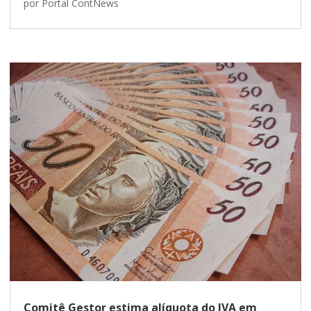
por
Portal ContNews
Comitê Gestor estima alíquota do IVA em