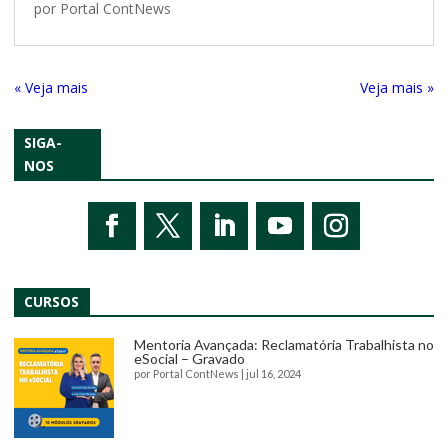
por
Portal ContNews
« Entradas Antigas
Próximas Entradas »
SIGA-
NOS
CURSOS
Mentoria Avançada: Reclamatória Trabalhista no
eSocial – Gravado
por
Portal ContNews
|
jul 16, 2024