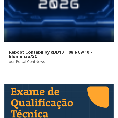
Reboot Contábil by RDD10+: 08 e 09/10 –
Blumenau/SC
por
Portal ContNews