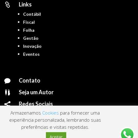
Links

Contábil
Fiscal
Folha
Gestão
Inovação
Eventos
Contato

Seja um Autor

Redes Sociais

Armazenamos
Cookies
para fornecer uma
experiência personalizada, lembrando suas
preferências e visitas repetidas.
Portal ContNews © 2022 – Todos os direitos reservados | Mantido por
Link
Aceitar