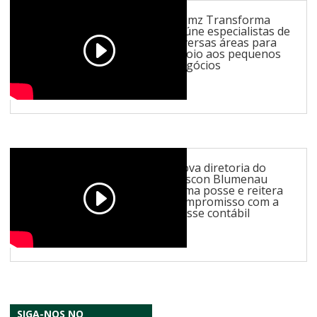
Gumz Transforma
reúne especialistas de
diversas áreas para
apoio aos pequenos
negócios
Nova diretoria do
Sescon Blumenau
toma posse e reitera
compromisso com a
classe contábil
SIGA-NOS NO