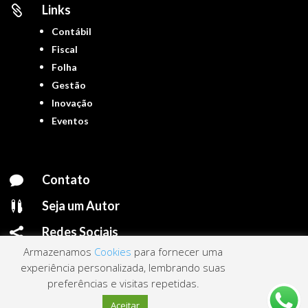
Links

Contábil
Fiscal
Folha
Gestão
Inovação
Eventos
Contato

Seja um Autor

Redes Sociais

Armazenamos
Cookies
para fornecer uma
experiência personalizada, lembrando suas
preferências e visitas repetidas.
Portal ContNews © 2022 – Todos os direitos reservados | Mantido por
Link
Aceitar