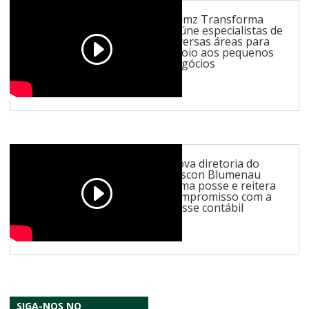
Gumz Transforma
reúne especialistas de
diversas áreas para
apoio aos pequenos
negócios
Nova diretoria do
Sescon Blumenau
toma posse e reitera
compromisso com a
classe contábil
SIGA-NOS NO