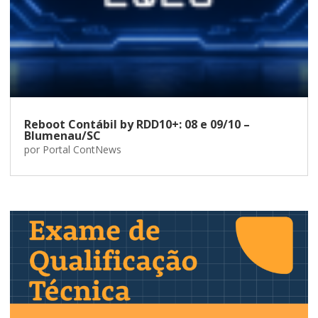
Reboot Contábil by RDD10+: 08 e 09/10 –
Blumenau/SC
por
Portal ContNews