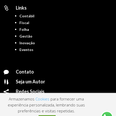
Links

Contábil
Fiscal
Folha
Gestão
Inovação
Eventos
Contato

Seja um Autor

Redes Sociais

Armazenamos
Cookies
para fornecer uma
experiência personalizada, lembrando suas
preferências e visitas repetidas.
Portal ContNews © 2022 – Todos os direitos reservados | Mantido por
Link