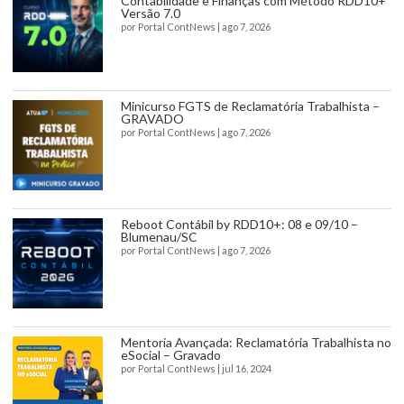
Contabilidade e Finanças com Método RDD10+
Versão 7.0
por
Portal ContNews
|
ago 7, 2026
Minicurso FGTS de Reclamatória Trabalhista –
GRAVADO
por
Portal ContNews
|
ago 7, 2026
Reboot Contábil by RDD10+: 08 e 09/10 –
Blumenau/SC
por
Portal ContNews
|
ago 7, 2026
Mentoria Avançada: Reclamatória Trabalhista no
eSocial – Gravado
por
Portal ContNews
|
jul 16, 2024