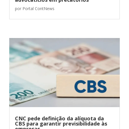
por
Portal ContNews
CNC pede definição da alíquota da
CBS para garantir previsibilidade às
empresas