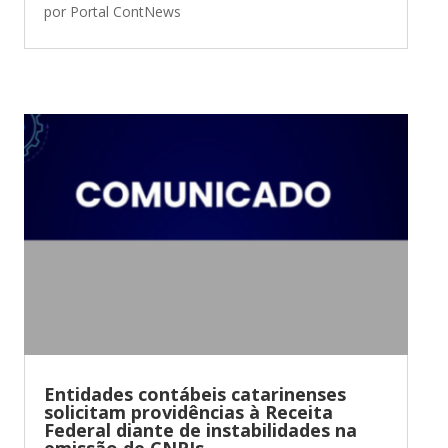
por
Portal ContNews
Entidades contábeis catarinenses
solicitam providências à Receita
Federal diante de instabilidades na
emissão de CNPJs