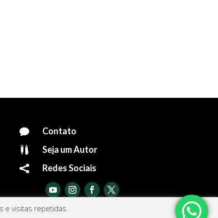
Contato

Seja um Autor

Redes Sociais

e visitas repetidas.