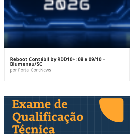
Reboot Contábil by RDD10+: 08 e 09/10 –
Blumenau/SC
por
Portal ContNews