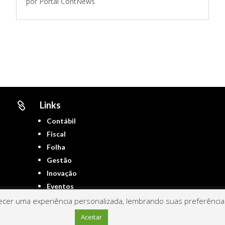
por
Portal ContNews
Links

Contábil
Fiscal
Folha
Gestão
Inovação
Eventos
cer uma experiência personalizada, lembrando suas preferências 
Aceitar
Portal ContNews © 2022 – Todos os direitos reservados | Mantido por
Link Nacional