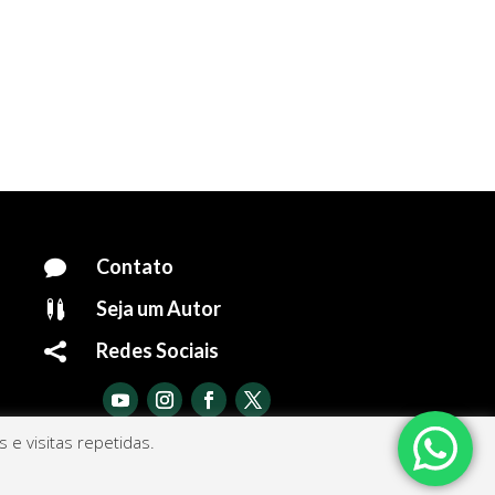
Contato

Seja um Autor

Redes Sociais

e visitas repetidas.