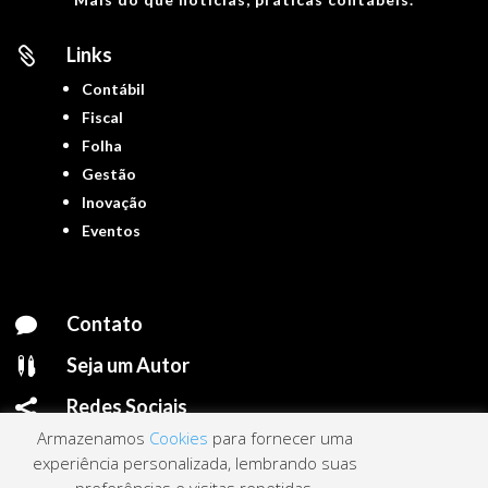
Links

Contábil
Fiscal
Folha
Gestão
Inovação
Eventos
Contato

Seja um Autor

Redes Sociais

Armazenamos
Cookies
para fornecer uma
experiência personalizada, lembrando suas