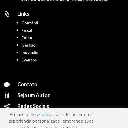
Links

Contábil
Fiscal
Folha
Gestão
Inovação
Eventos
Contato

Seja um Autor

Redes Sociais

Armazenamos
Cookies
para fornecer uma
experiência personalizada, lembrando suas
preferências e visitas repetidas.