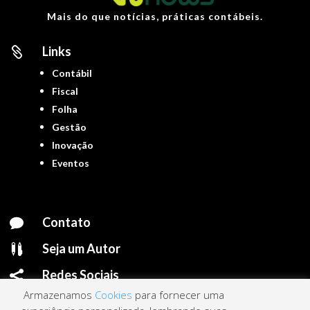
Mais do que notícias, práticas contábeis.
Links

Contábil
Fiscal
Folha
Gestão
Inovação
Eventos
Contato

Seja um Autor

Redes Sociais

Armazenamos
Cookies
para fornecer uma