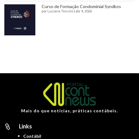
Curso de Formação Condominial Syndkos
por
Luciane Tencini
|
abr 4, 2026
Mais do que notícias, práticas contábeis.
Links

Contábil