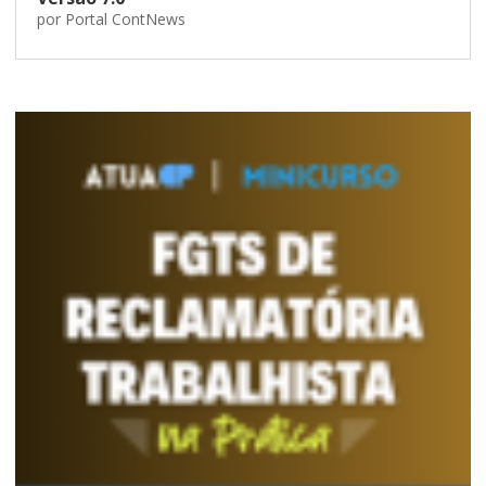
por
Portal ContNews