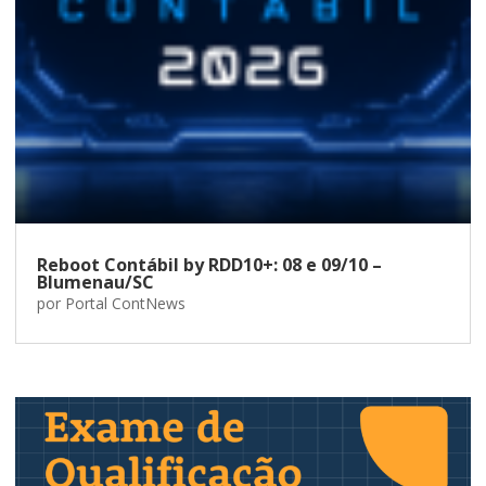
Reboot Contábil by RDD10+: 08 e 09/10 –
Blumenau/SC
por
Portal ContNews