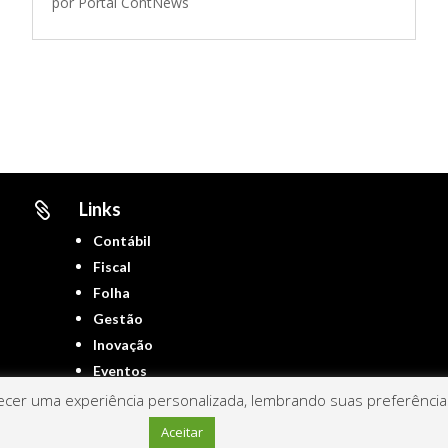
por
Portal ContNews
Links

Contábil
Fiscal
Folha
Gestão
Inovação
Eventos
cer uma experiência personalizada, lembrando suas preferências 
Aceitar
Portal ContNews © 2022 – Todos os direitos reservados | Mantido por
Link Nacional