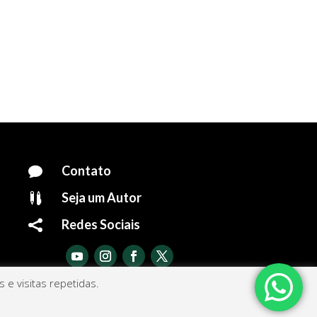
Contato

Seja um Autor

Redes Sociais

e visitas repetidas.