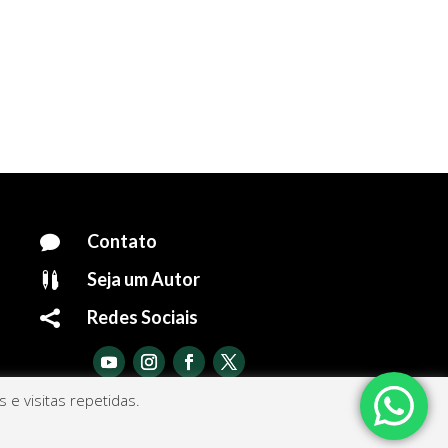
Contato

Seja um Autor

Redes Sociais

e visitas repetidas.