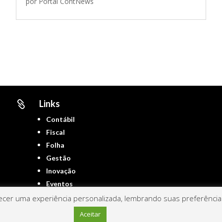
por
Portal ContNews
Links

Contábil
Fiscal
Folha
Gestão
Inovação
Eventos
cer uma experiência personalizada, lembrando suas preferências 
Aceitar
Portal ContNews © 2022 – Todos os direitos reservados | Mantido por
Link Nacional