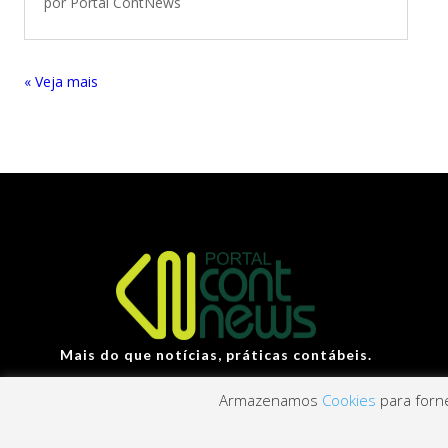
por
Portal ContNews
« Entradas Antigas
Mais do que notícias, práticas contábeis.
Armazenamos
Cookies
para forne