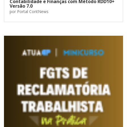
Contabilidade e Finanças com Método RDD10+
Versão 7.0
por
Portal ContNews