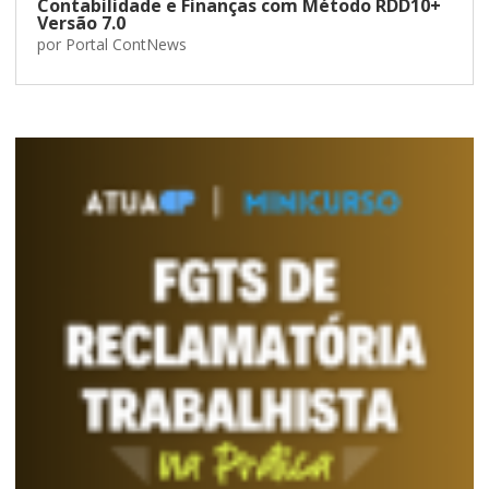
Contabilidade e Finanças com Método RDD10+
Versão 7.0
por
Portal ContNews