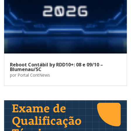
Reboot Contábil by RDD10+: 08 e 09/10 –
Blumenau/SC
por
Portal ContNews