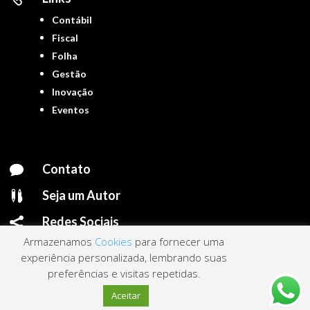
Contábil
Fiscal
Folha
Gestão
Inovação
Eventos
Contato

Seja um Autor

Redes Sociais

Armazenamos
Cookies
para fornecer uma
experiência personalizada, lembrando suas
preferências e visitas repetidas.
Portal ContNews © 2022 – Todos os direitos reservados | Mantido por
Link
Aceitar
Nacional