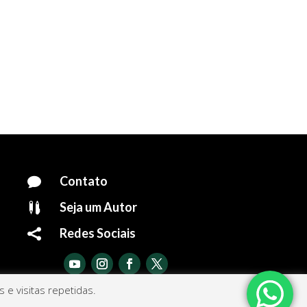
Contato

Seja um Autor

Redes Sociais

e visitas repetidas.