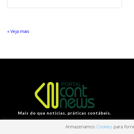
« Entradas Antigas
Mais do que notícias, práticas contábeis.
Armazenamos
Cookies
para forne