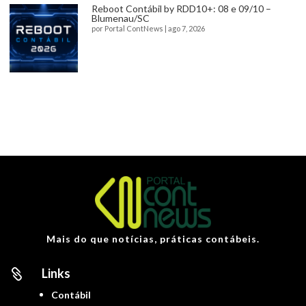
Reboot Contábil by RDD10+: 08 e 09/10 –
Blumenau/SC
por
Portal ContNews
|
ago 7, 2026
Mais do que notícias, práticas contábeis.
Links

Contábil