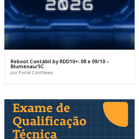
Reboot Contábil by RDD10+: 08 e 09/10 –
Blumenau/SC
por
Portal ContNews