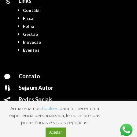
Links

Contábil
Fiscal
Folha
Gestão
Inovação
Eventos
Contato

Seja um Autor

Redes Sociais

Armazenamos
Cookies
para fornecer uma
experiência personalizada, lembrando suas
preferências e visitas repetidas.
Portal ContNews © 2022 – Todos os direitos reservados | Mantido por
Link
Aceitar
Nacional