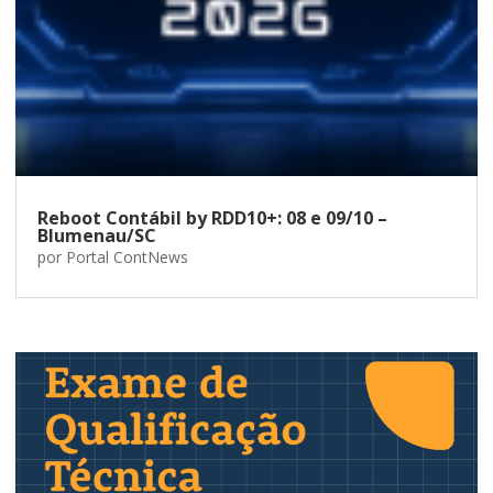
Reboot Contábil by RDD10+: 08 e 09/10 –
Blumenau/SC
por
Portal ContNews