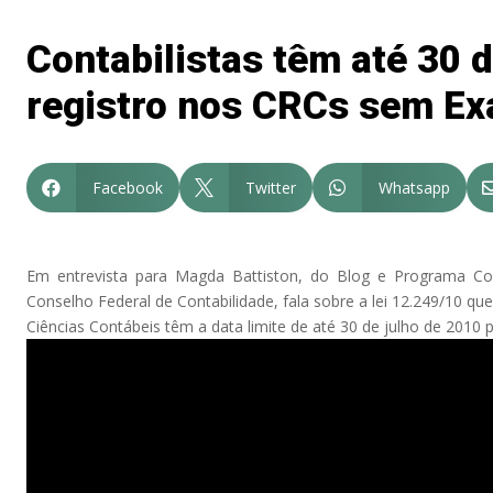
Contabilistas têm até 30 d
registro nos CRCs sem Ex
Facebook
Twitter
Whatsapp



Em entrevista para Magda Battiston, do Blog e Programa Con
Conselho Federal de Contabilidade, fala sobre a lei 12.249/10 qu
Ciências Contábeis têm a data limite de até 30 de julho de 2010 p