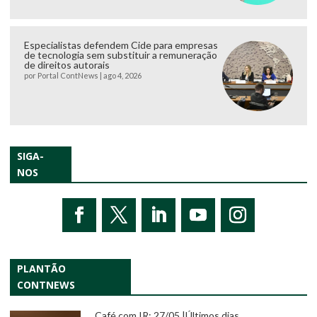
Especialistas defendem Cide para empresas
de tecnologia sem substituir a remuneração
de direitos autorais
por
Portal ContNews
|
ago 4, 2026
SIGA-
NOS
PLANTÃO
CONTNEWS
Café com IR: 27/05 |Últimos dias