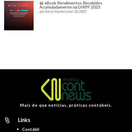
📖 eBook Rendimentos Recebidos
Acumuladamente na DIRPF 2023
por
Deise Dantas
|
mar 20, 2023
Mais do que notícias, práticas contábeis.
Links

Contábil