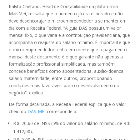
Kályta Caetano, Head de Contabilidade da plataforma
MaisMei, ressalta que o aumento já era esperado e não
deve desencorajar o microempreendedor a se manter em
dia com a Receita Federal. “A guia DAS possui um valor
mensal fixo, o que varia é a contribuição previdenciária, que
acompanha o reajuste do salário-mínimo. É importante que
o microempreendedor tenha em mente que o pagamento
mensal deste documento é o que garante não apenas a
formalização profissional simplificada, mas também
concede benefícios como aposentadoria, auxílio-doença,
salário-maternidade, entre outros, proporcionando
condições mais favoráveis para o desenvolvimento do
negócio”, explica.
De forma detalhada, a Receita Federal explica que o valor
cheio do
DAS-MEI
corresponde a:
R＄ 70,60 de INSS (5% do valor do salário-mínimo, de R＄
1.412,00);
R＄ 5,00 de ISS, caso seja contribuinte deste imposto; e