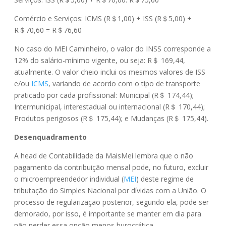
Comércio e Serviços: ICMS (R＄1,00) + ISS (R＄5,00) +
R＄70,60 = R＄76,60
No caso do MEI Caminheiro, o valor do INSS corresponde a
12% do salário-mínimo vigente, ou seja: R＄ 169,44,
atualmente. O valor cheio inclui os mesmos valores de ISS
e/ou
ICMS
, variando de acordo com o tipo de transporte
praticado por cada profissional: Municipal (R＄ 174,44);
Intermunicipal, interestadual ou internacional (R＄ 170,44);
Produtos perigosos (R＄ 175,44); e Mudanças (R＄ 175,44).
Desenquadramento
A head de Contabilidade da MaisMei lembra que o não
pagamento da contribuição mensal pode, no futuro, excluir
o microempreendedor individual (
MEI
) deste regime de
tributação do Simples Nacional por dívidas com a União. O
processo de regularização posterior, segundo ela, pode ser
demorado, por isso, é importante se manter em dia para
não perder essa opção menos burocrática.