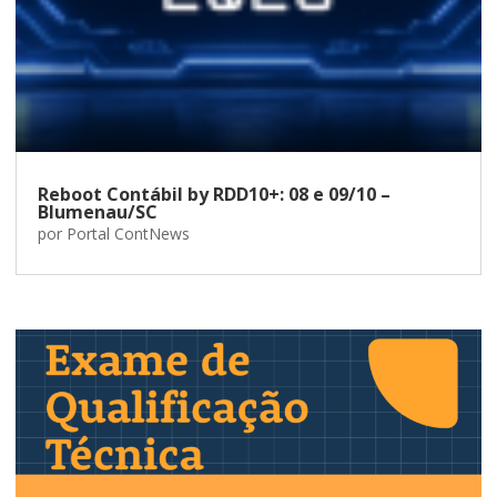
Reboot Contábil by RDD10+: 08 e 09/10 –
Blumenau/SC
por
Portal ContNews