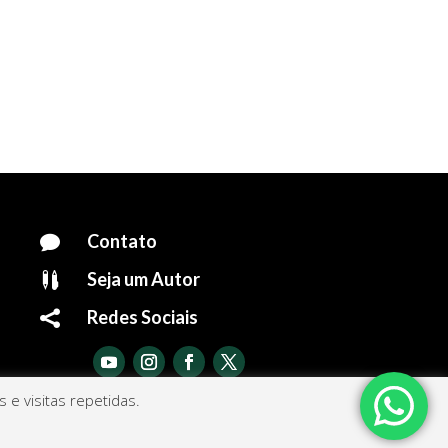
Contato

Seja um Autor

Redes Sociais

e visitas repetidas.