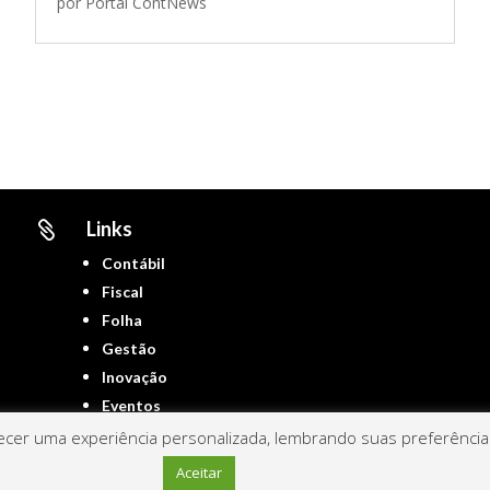
por
Portal ContNews
Links

Contábil
Fiscal
Folha
Gestão
Inovação
Eventos
cer uma experiência personalizada, lembrando suas preferências 
Aceitar
Portal ContNews © 2022 – Todos os direitos reservados | Mantido por
Link Nacional