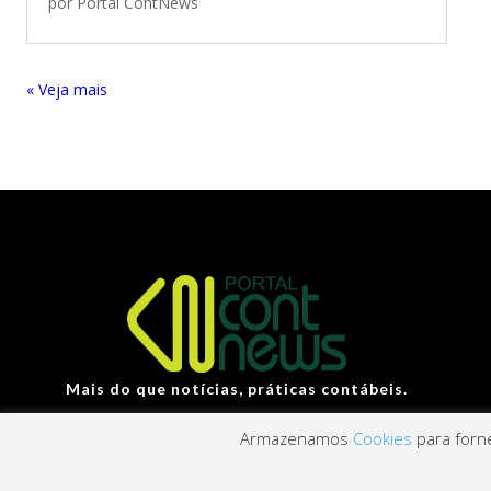
por
Portal ContNews
« Entradas Antigas
Mais do que notícias, práticas contábeis.
Armazenamos
Cookies
para forne