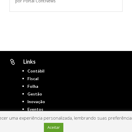
por
Portal ContNews
Links

Contábil
Fiscal
Folha
Gestão
Inovação
Eventos
cer uma experiência personalizada, lembrando suas preferências 
Aceitar
Portal ContNews © 2022 – Todos os direitos reservados | Mantido por
Link Nacional