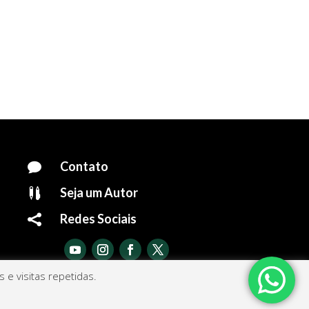
Contato

Seja um Autor

Redes Sociais

e visitas repetidas.