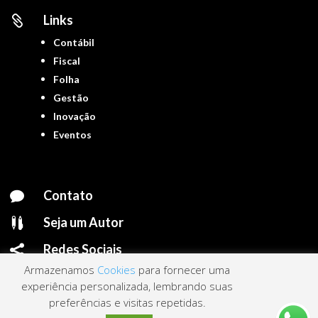
Links

Contábil
Fiscal
Folha
Gestão
Inovação
Eventos
Contato

Seja um Autor

Redes Sociais

Armazenamos
Cookies
para fornecer uma
experiência personalizada, lembrando suas
preferências e visitas repetidas.
Portal ContNews © 2022 – Todos os direitos reservados | Mantido por
Link