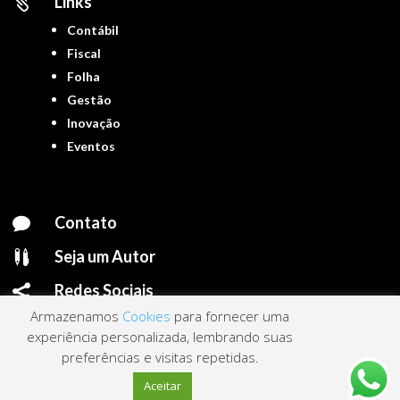
Links

Contábil
Fiscal
Folha
Gestão
Inovação
Eventos
Contato

Seja um Autor

Redes Sociais

Armazenamos
Cookies
para fornecer uma
experiência personalizada, lembrando suas
preferências e visitas repetidas.
Portal ContNews © 2022 – Todos os direitos reservados | Mantido por
Link
Aceitar
Nacional