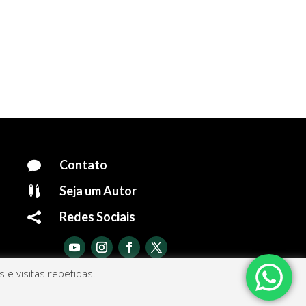
Contato

Seja um Autor

Redes Sociais

e visitas repetidas.