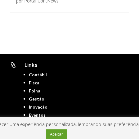
por
Portal ContNews
Links

Contábil
Fiscal
Folha
Gestão
Inovação
Eventos
cer uma experiência personalizada, lembrando suas preferências 
Aceitar
Portal ContNews © 2022 – Todos os direitos reservados | Mantido por
Link Nacional