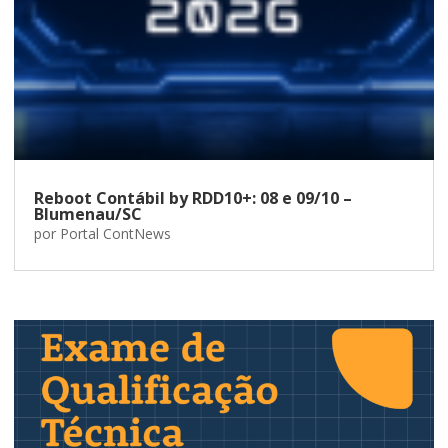
Reboot Contábil by RDD10+: 08 e 09/10 –
Blumenau/SC
por
Portal ContNews