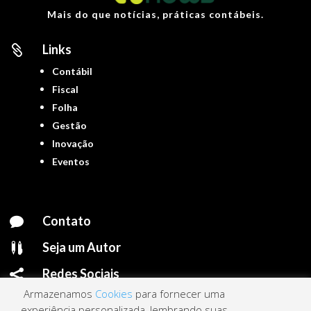
Mais do que notícias, práticas contábeis.
Links

Contábil
Fiscal
Folha
Gestão
Inovação
Eventos
Contato

Seja um Autor

Redes Sociais

Armazenamos
Cookies
para fornecer uma
experiência personalizada, lembrando suas